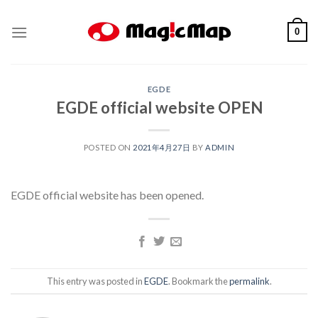
Skip
to
0
content
EGDE
EGDE official website OPEN
POSTED ON
2021年4月27日
BY
ADMIN
EGDE official website has been opened.
This entry was posted in
EGDE
. Bookmark the
permalink
.